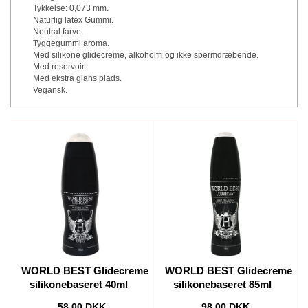
Tykkelse: 0,073 mm.
Naturlig latex Gummi.
Neutral farve.
Tyggegummi aroma.
Med silikone glidecreme, alkoholfri og ikke spermdræbende.
Med reservoir.
Med ekstra glans plads.
Vegansk.
WORLD BEST Glidecreme
WORLD BEST Glidecreme
silikonebaseret 40ml
silikonebaseret 85ml
58,00 DKK
98,00 DKK